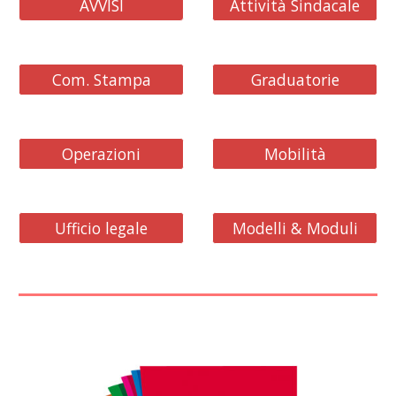
AVVISI
Attività Sindacale
Com. Stampa
Graduatorie
Operazioni
Mobilità
Ufficio legale
Modelli & Moduli