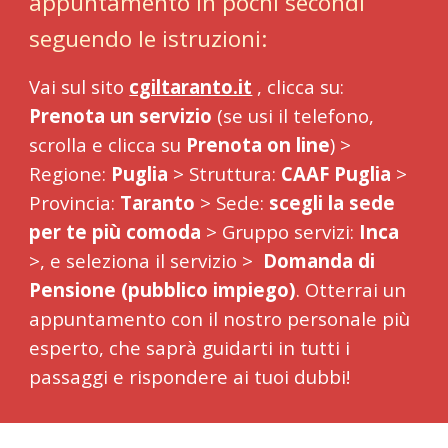
appuntamento in pochi secondi
seguendo le istruzioni:
Vai sul
sito
cgiltaranto.it
,
clicca su:
Prenota un servizio
(se usi
il
telefono,
scrolla e clicca su
Pre
nota on line
)
>
Regione:
Puglia
> Struttura:
CAAF Puglia
>
Provincia:
T
aranto
> Sede:
scegli la sede
per te più comoda
> Gruppo servizi:
Inca
>, e seleziona il servizio >
Domand
a
di
Pensione (pubblico impiego)
. Otterrai un
appuntamento con
i
l nostro personale più
esperto, che saprà guidarti in tutti i
passaggi e rispondere ai tuoi dubbi!